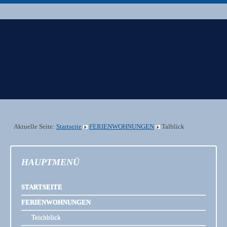
Landhaus zum
Rothaarkamm
Aktuelle Seite:
Startseite
FERIENWOHNUNGEN
Talblick
HAUPTMENÜ
STARTSEITE
FERIENWOHNUNGEN
Teichblick